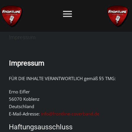
Zum
Inhalt
Toggle
springen
Navigation
Impressum
HOME
FRONTLINE
Impressum
TERMINE
FÜR DIE INHALTE VERANTWORTLICH gemäß §5 TMG:
Erno Eifler
INFOS
56070 Koblenz
Deutschland
FOTOS
E-Mail-Adresse:
info@frontline-coverband.de
Haftungsausschluss
BANDMITGLIEDER